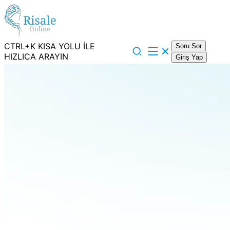
CTRL+K KISA YOLU İLE
Soru Sor
HIZLICA ARAYIN
Giriş Yap