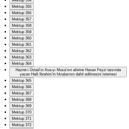
Mektup 354
Mektup 355
Mektup 356
Mektup 357
Mektup 358
Mektup 359
Mektup 360
Mektup 361
Mektup 362
Mektup 363
Mektup 364
Hazret-i Üstad’ın Asa-yı Musa’nın ahirine Hasan Feyzi tarzında
yazan Halil İbrahim’in fıkralarının dahil edilmesini istemesi
Mektup 365
Mektup 366
Mektup 367
Mektup 368
Mektup 369
Mektup 370
Mektup 371
Mektup 372