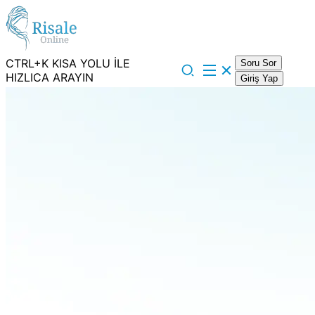
CTRL+K KISA YOLU İLE
Soru Sor
HIZLICA ARAYIN
Giriş Yap