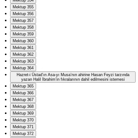
Mektup 354
Mektup 355
Mektup 356
Mektup 357
Mektup 358
Mektup 359
Mektup 360
Mektup 361
Mektup 362
Mektup 363
Mektup 364
Hazret-i Üstad’ın Asa-yı Musa’nın ahirine Hasan Feyzi tarzında
yazan Halil İbrahim’in fıkralarının dahil edilmesini istemesi
Mektup 365
Mektup 366
Mektup 367
Mektup 368
Mektup 369
Mektup 370
Mektup 371
Mektup 372