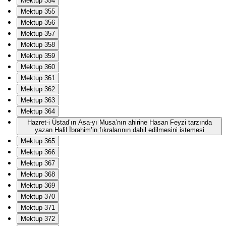
Mektup 354
Mektup 355
Mektup 356
Mektup 357
Mektup 358
Mektup 359
Mektup 360
Mektup 361
Mektup 362
Mektup 363
Mektup 364
Hazret-i Üstad’ın Asa-yı Musa’nın ahirine Hasan Feyzi tarzında
yazan Halil İbrahim’in fıkralarının dahil edilmesini istemesi
Mektup 365
Mektup 366
Mektup 367
Mektup 368
Mektup 369
Mektup 370
Mektup 371
Mektup 372