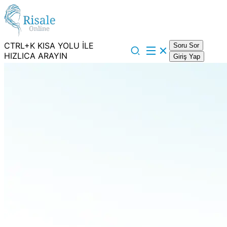
CTRL+K KISA YOLU İLE
Soru Sor
HIZLICA ARAYIN
Giriş Yap