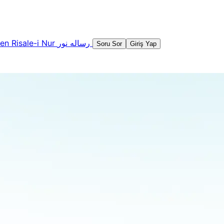
şen
Risale-i Nur
رساله نور
Soru Sor
Giriş Yap