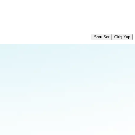
Soru Sor
Giriş Yap