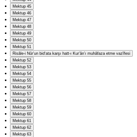
Mektup 45
Mektup 46
Mektup 47
Mektup 48
Mektup 49
Mektup 50
Mektup 51
Risâle-i Nûr’un bid‘ata karşı hatt-ı Kur’ân’ı muhâfaza etme vazîfesi
Mektup 52
Mektup 53
Mektup 54
Mektup 55
Mektup 56
Mektup 57
Mektup 58
Mektup 59
Mektup 60
Mektup 61
Mektup 62
Mektup 63