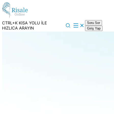
CTRL+K KISA YOLU İLE
Soru Sor
HIZLICA ARAYIN
Giriş Yap