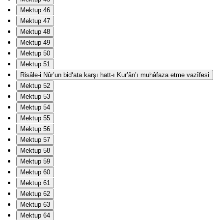
Mektup 46
Mektup 47
Mektup 48
Mektup 49
Mektup 50
Mektup 51
Risâle-i Nûr’un bid‘ata karşı hatt-ı Kur’ân’ı muhâfaza etme vazîfesi
Mektup 52
Mektup 53
Mektup 54
Mektup 55
Mektup 56
Mektup 57
Mektup 58
Mektup 59
Mektup 60
Mektup 61
Mektup 62
Mektup 63
Mektup 64