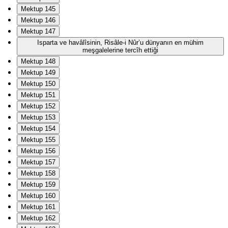
Mektup 145
Mektup 146
Mektup 147
Isparta ve havâlîsinin, Risâle-i Nûr’u dünyanın en mühim
meşgalelerine tercîh ettiği
Mektup 148
Mektup 149
Mektup 150
Mektup 151
Mektup 152
Mektup 153
Mektup 154
Mektup 155
Mektup 156
Mektup 157
Mektup 158
Mektup 159
Mektup 160
Mektup 161
Mektup 162