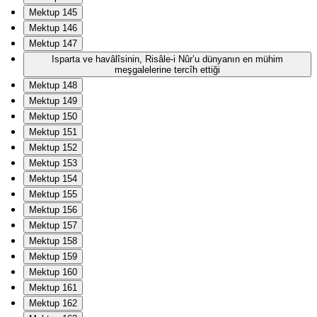
Mektup 145
Mektup 146
Mektup 147
Isparta ve havâlîsinin, Risâle-i Nûr’u dünyanın en mühim
meşgalelerine tercîh ettiği
Mektup 148
Mektup 149
Mektup 150
Mektup 151
Mektup 152
Mektup 153
Mektup 154
Mektup 155
Mektup 156
Mektup 157
Mektup 158
Mektup 159
Mektup 160
Mektup 161
Mektup 162