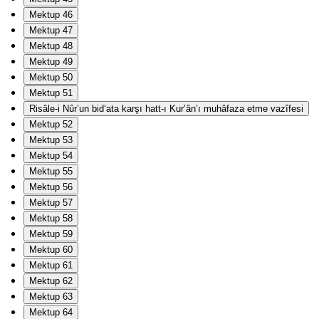
Mektup 46
Mektup 47
Mektup 48
Mektup 49
Mektup 50
Mektup 51
Risâle-i Nûr’un bid‘ata karşı hatt-ı Kur’ân’ı muhâfaza etme vazîfesi
Mektup 52
Mektup 53
Mektup 54
Mektup 55
Mektup 56
Mektup 57
Mektup 58
Mektup 59
Mektup 60
Mektup 61
Mektup 62
Mektup 63
Mektup 64