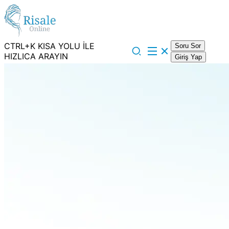
CTRL+K KISA YOLU İLE
Soru Sor
HIZLICA ARAYIN
Giriş Yap