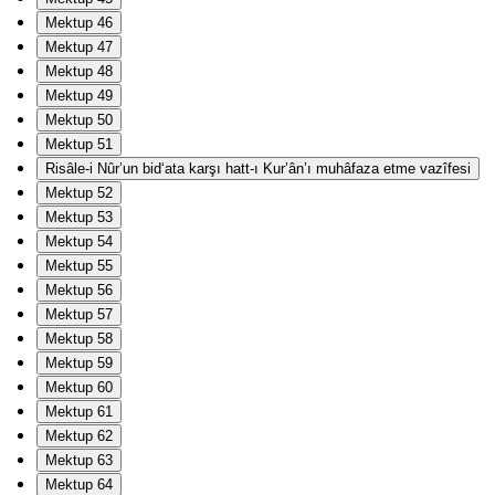
Mektup 46
Mektup 47
Mektup 48
Mektup 49
Mektup 50
Mektup 51
Risâle-i Nûr’un bid‘ata karşı hatt-ı Kur’ân’ı muhâfaza etme vazîfesi
Mektup 52
Mektup 53
Mektup 54
Mektup 55
Mektup 56
Mektup 57
Mektup 58
Mektup 59
Mektup 60
Mektup 61
Mektup 62
Mektup 63
Mektup 64