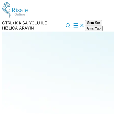
CTRL+K KISA YOLU İLE
Soru Sor
HIZLICA ARAYIN
Giriş Yap