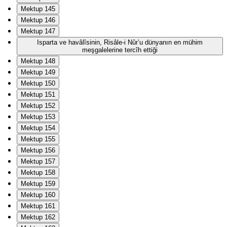
Mektup 145
Mektup 146
Mektup 147
Isparta ve havâlîsinin, Risâle-i Nûr’u dünyanın en mühim
meşgalelerine tercîh ettiği
Mektup 148
Mektup 149
Mektup 150
Mektup 151
Mektup 152
Mektup 153
Mektup 154
Mektup 155
Mektup 156
Mektup 157
Mektup 158
Mektup 159
Mektup 160
Mektup 161
Mektup 162