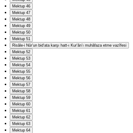
Mektup 46
Mektup 47
Mektup 48
Mektup 49
Mektup 50
Mektup 51
Risâle-i Nûr’un bid‘ata karşı hatt-ı Kur’ân’ı muhâfaza etme vazîfesi
Mektup 52
Mektup 53
Mektup 54
Mektup 55
Mektup 56
Mektup 57
Mektup 58
Mektup 59
Mektup 60
Mektup 61
Mektup 62
Mektup 63
Mektup 64