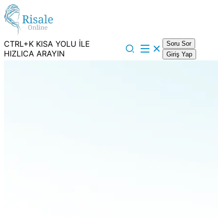
CTRL+K KISA YOLU İLE
Soru Sor
HIZLICA ARAYIN
Giriş Yap