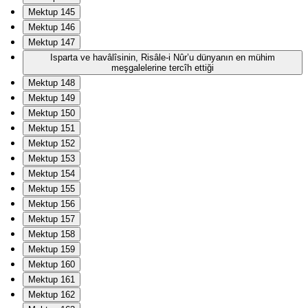
Mektup 145
Mektup 146
Mektup 147
Isparta ve havâlîsinin, Risâle-i Nûr’u dünyanın en mühim
meşgalelerine tercîh ettiği
Mektup 148
Mektup 149
Mektup 150
Mektup 151
Mektup 152
Mektup 153
Mektup 154
Mektup 155
Mektup 156
Mektup 157
Mektup 158
Mektup 159
Mektup 160
Mektup 161
Mektup 162