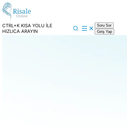
CTRL+K KISA YOLU İLE
Soru Sor
HIZLICA ARAYIN
Giriş Yap