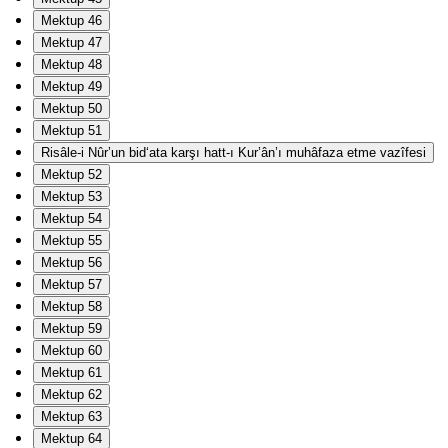
Mektup 46
Mektup 47
Mektup 48
Mektup 49
Mektup 50
Mektup 51
Risâle-i Nûr’un bid‘ata karşı hatt-ı Kur’ân’ı muhâfaza etme vazîfesi
Mektup 52
Mektup 53
Mektup 54
Mektup 55
Mektup 56
Mektup 57
Mektup 58
Mektup 59
Mektup 60
Mektup 61
Mektup 62
Mektup 63
Mektup 64