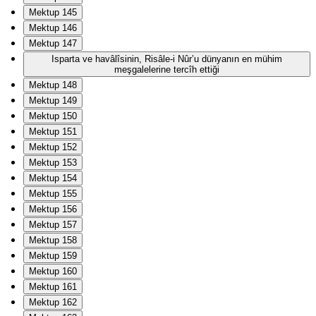
Mektup 145
Mektup 146
Mektup 147
Isparta ve havâlîsinin, Risâle-i Nûr’u dünyanın en mühim
meşgalelerine tercîh ettiği
Mektup 148
Mektup 149
Mektup 150
Mektup 151
Mektup 152
Mektup 153
Mektup 154
Mektup 155
Mektup 156
Mektup 157
Mektup 158
Mektup 159
Mektup 160
Mektup 161
Mektup 162