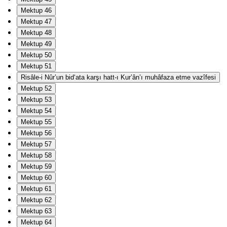
Mektup 46
Mektup 47
Mektup 48
Mektup 49
Mektup 50
Mektup 51
Risâle-i Nûr’un bid‘ata karşı hatt-ı Kur’ân’ı muhâfaza etme vazîfesi
Mektup 52
Mektup 53
Mektup 54
Mektup 55
Mektup 56
Mektup 57
Mektup 58
Mektup 59
Mektup 60
Mektup 61
Mektup 62
Mektup 63
Mektup 64