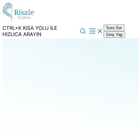
CTRL+K KISA YOLU İLE
Soru Sor
HIZLICA ARAYIN
Giriş Yap