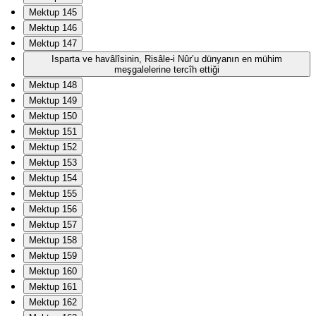
Mektup 145
Mektup 146
Mektup 147
Isparta ve havâlîsinin, Risâle-i Nûr’u dünyanın en mühim
meşgalelerine tercîh ettiği
Mektup 148
Mektup 149
Mektup 150
Mektup 151
Mektup 152
Mektup 153
Mektup 154
Mektup 155
Mektup 156
Mektup 157
Mektup 158
Mektup 159
Mektup 160
Mektup 161
Mektup 162