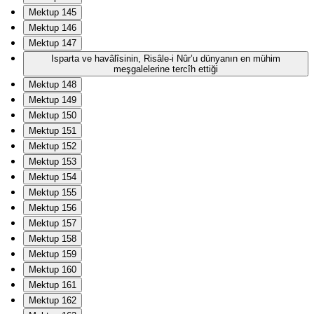
Mektup 145
Mektup 146
Mektup 147
Isparta ve havâlîsinin, Risâle-i Nûr’u dünyanın en mühim
meşgalelerine tercîh ettiği
Mektup 148
Mektup 149
Mektup 150
Mektup 151
Mektup 152
Mektup 153
Mektup 154
Mektup 155
Mektup 156
Mektup 157
Mektup 158
Mektup 159
Mektup 160
Mektup 161
Mektup 162