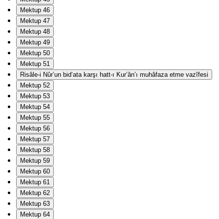
Mektup 46
Mektup 47
Mektup 48
Mektup 49
Mektup 50
Mektup 51
Risâle-i Nûr’un bid‘ata karşı hatt-ı Kur’ân’ı muhâfaza etme vazîfesi
Mektup 52
Mektup 53
Mektup 54
Mektup 55
Mektup 56
Mektup 57
Mektup 58
Mektup 59
Mektup 60
Mektup 61
Mektup 62
Mektup 63
Mektup 64