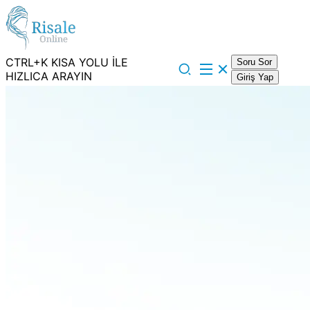
CTRL+K KISA YOLU İLE
Soru Sor
HIZLICA ARAYIN
Giriş Yap