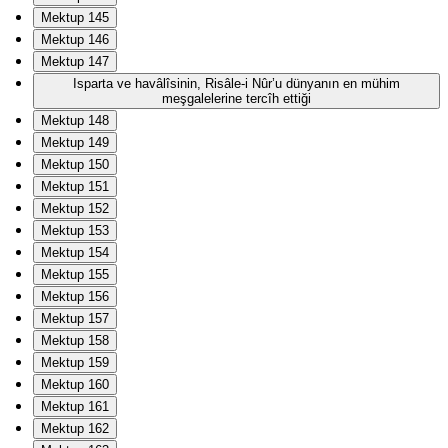
Mektup 145
Mektup 146
Mektup 147
Isparta ve havâlîsinin, Risâle-i Nûr’u dünyanın en mühim
meşgalelerine tercîh ettiği
Mektup 148
Mektup 149
Mektup 150
Mektup 151
Mektup 152
Mektup 153
Mektup 154
Mektup 155
Mektup 156
Mektup 157
Mektup 158
Mektup 159
Mektup 160
Mektup 161
Mektup 162