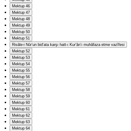
Mektup 46
Mektup 47
Mektup 48
Mektup 49
Mektup 50
Mektup 51
Risâle-i Nûr’un bid‘ata karşı hatt-ı Kur’ân’ı muhâfaza etme vazîfesi
Mektup 52
Mektup 53
Mektup 54
Mektup 55
Mektup 56
Mektup 57
Mektup 58
Mektup 59
Mektup 60
Mektup 61
Mektup 62
Mektup 63
Mektup 64