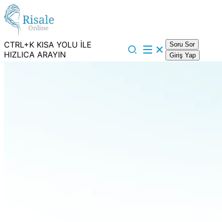
CTRL+K KISA YOLU İLE
Soru Sor
HIZLICA ARAYIN
Giriş Yap