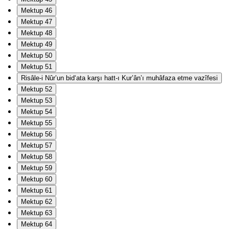
Mektup 46
Mektup 47
Mektup 48
Mektup 49
Mektup 50
Mektup 51
Risâle-i Nûr’un bid‘ata karşı hatt-ı Kur’ân’ı muhâfaza etme vazîfesi
Mektup 52
Mektup 53
Mektup 54
Mektup 55
Mektup 56
Mektup 57
Mektup 58
Mektup 59
Mektup 60
Mektup 61
Mektup 62
Mektup 63
Mektup 64