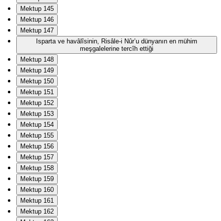
Mektup 145
Mektup 146
Mektup 147
Isparta ve havâlîsinin, Risâle-i Nûr’u dünyanın en mühim
meşgalelerine tercîh ettiği
Mektup 148
Mektup 149
Mektup 150
Mektup 151
Mektup 152
Mektup 153
Mektup 154
Mektup 155
Mektup 156
Mektup 157
Mektup 158
Mektup 159
Mektup 160
Mektup 161
Mektup 162