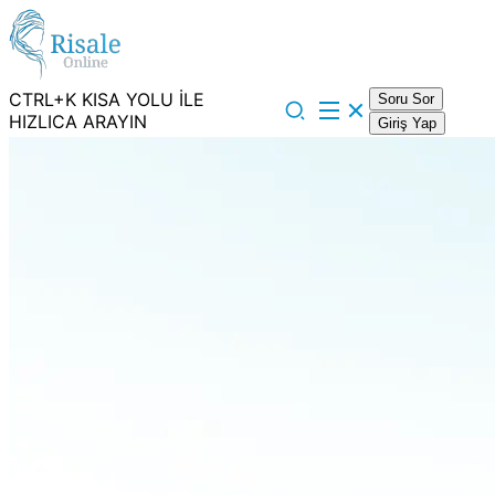
CTRL+K KISA YOLU İLE
Soru Sor
HIZLICA ARAYIN
Giriş Yap