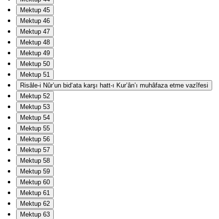
Mektup 45
Mektup 46
Mektup 47
Mektup 48
Mektup 49
Mektup 50
Mektup 51
Risâle-i Nûr’un bid‘ata karşı hatt-ı Kur’ân’ı muhâfaza etme vazîfesi
Mektup 52
Mektup 53
Mektup 54
Mektup 55
Mektup 56
Mektup 57
Mektup 58
Mektup 59
Mektup 60
Mektup 61
Mektup 62
Mektup 63