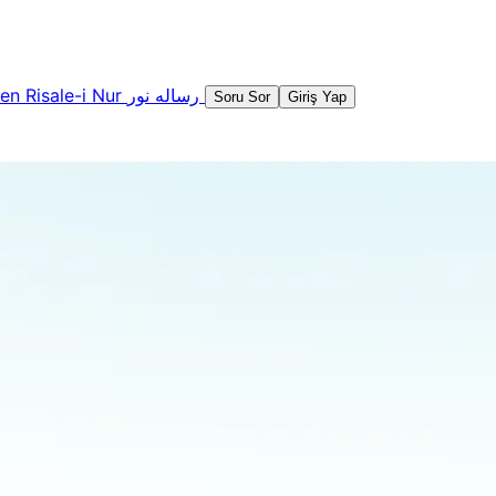
şen
Risale-i Nur
رساله نور
Soru Sor
Giriş Yap