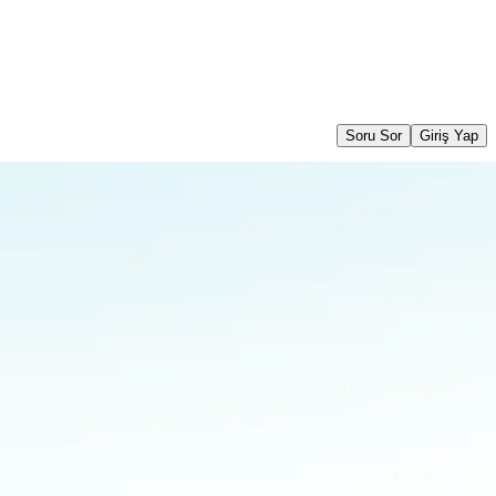
Soru Sor
Giriş Yap