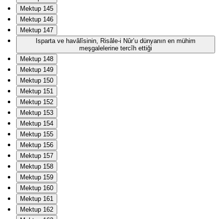
Mektup 145
Mektup 146
Mektup 147
Isparta ve havâlîsinin, Risâle-i Nûr’u dünyanın en mühim
meşgalelerine tercîh ettiği
Mektup 148
Mektup 149
Mektup 150
Mektup 151
Mektup 152
Mektup 153
Mektup 154
Mektup 155
Mektup 156
Mektup 157
Mektup 158
Mektup 159
Mektup 160
Mektup 161
Mektup 162