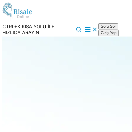
CTRL+K KISA YOLU İLE
Soru Sor
HIZLICA ARAYIN
Giriş Yap