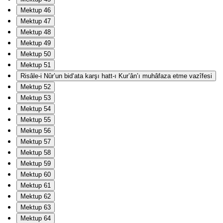
Mektup 46
Mektup 47
Mektup 48
Mektup 49
Mektup 50
Mektup 51
Risâle-i Nûr’un bid‘ata karşı hatt-ı Kur’ân’ı muhâfaza etme vazîfesi
Mektup 52
Mektup 53
Mektup 54
Mektup 55
Mektup 56
Mektup 57
Mektup 58
Mektup 59
Mektup 60
Mektup 61
Mektup 62
Mektup 63
Mektup 64