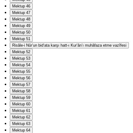
Mektup 46
Mektup 47
Mektup 48
Mektup 49
Mektup 50
Mektup 51
Risâle-i Nûr’un bid‘ata karşı hatt-ı Kur’ân’ı muhâfaza etme vazîfesi
Mektup 52
Mektup 53
Mektup 54
Mektup 55
Mektup 56
Mektup 57
Mektup 58
Mektup 59
Mektup 60
Mektup 61
Mektup 62
Mektup 63
Mektup 64