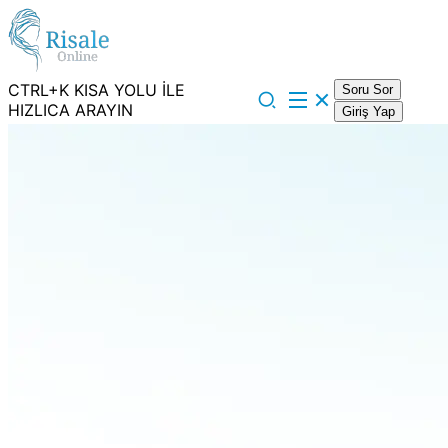
CTRL+K KISA YOLU İLE
Soru Sor
HIZLICA ARAYIN
Giriş Yap