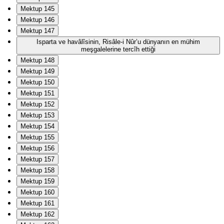
Mektup 145
Mektup 146
Mektup 147
Isparta ve havâlîsinin, Risâle-i Nûr’u dünyanın en mühim
meşgalelerine tercîh ettiği
Mektup 148
Mektup 149
Mektup 150
Mektup 151
Mektup 152
Mektup 153
Mektup 154
Mektup 155
Mektup 156
Mektup 157
Mektup 158
Mektup 159
Mektup 160
Mektup 161
Mektup 162