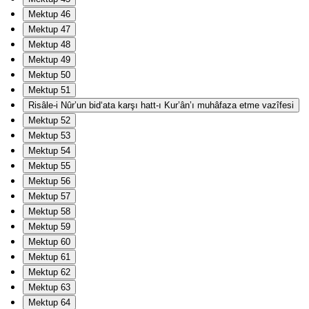
Mektup 46
Mektup 47
Mektup 48
Mektup 49
Mektup 50
Mektup 51
Risâle-i Nûr’un bid‘ata karşı hatt-ı Kur’ân’ı muhâfaza etme vazîfesi
Mektup 52
Mektup 53
Mektup 54
Mektup 55
Mektup 56
Mektup 57
Mektup 58
Mektup 59
Mektup 60
Mektup 61
Mektup 62
Mektup 63
Mektup 64