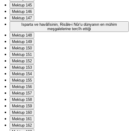
Mektup 145
Mektup 146
Mektup 147
Isparta ve havâlîsinin, Risâle-i Nûr’u dünyanın en mühim
meşgalelerine tercîh ettiği
Mektup 148
Mektup 149
Mektup 150
Mektup 151
Mektup 152
Mektup 153
Mektup 154
Mektup 155
Mektup 156
Mektup 157
Mektup 158
Mektup 159
Mektup 160
Mektup 161
Mektup 162