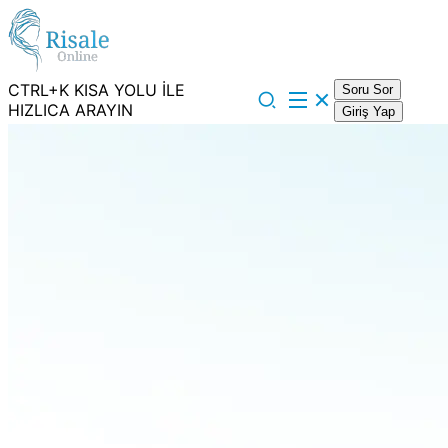
CTRL+K KISA YOLU İLE
Soru Sor
HIZLICA ARAYIN
Giriş Yap