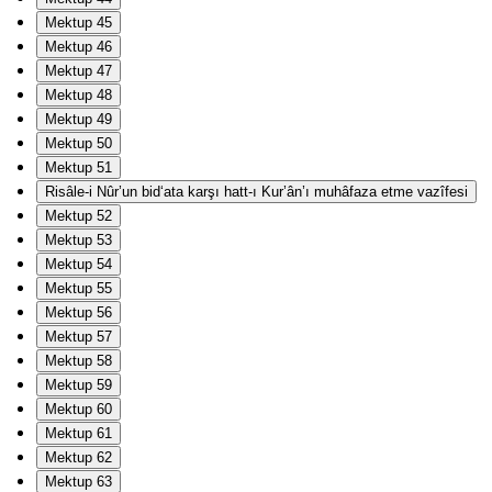
Mektup 45
Mektup 46
Mektup 47
Mektup 48
Mektup 49
Mektup 50
Mektup 51
Risâle-i Nûr’un bid‘ata karşı hatt-ı Kur’ân’ı muhâfaza etme vazîfesi
Mektup 52
Mektup 53
Mektup 54
Mektup 55
Mektup 56
Mektup 57
Mektup 58
Mektup 59
Mektup 60
Mektup 61
Mektup 62
Mektup 63