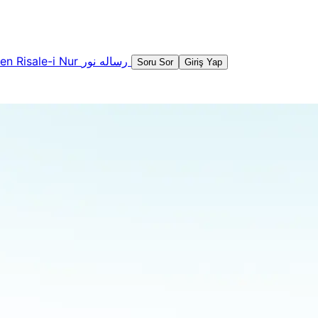
şen
Risale-i Nur
رساله نور
Soru Sor
Giriş Yap