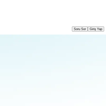
Soru Sor
Giriş Yap