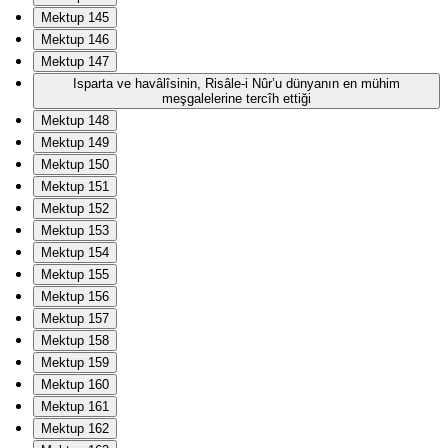
Mektup 145
Mektup 146
Mektup 147
Isparta ve havâlîsinin, Risâle-i Nûr’u dünyanın en mühim
meşgalelerine tercîh ettiği
Mektup 148
Mektup 149
Mektup 150
Mektup 151
Mektup 152
Mektup 153
Mektup 154
Mektup 155
Mektup 156
Mektup 157
Mektup 158
Mektup 159
Mektup 160
Mektup 161
Mektup 162