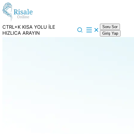
CTRL+K KISA YOLU İLE
Soru Sor
HIZLICA ARAYIN
Giriş Yap