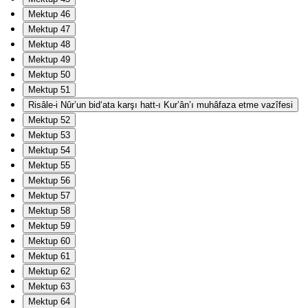
Mektup 46
Mektup 47
Mektup 48
Mektup 49
Mektup 50
Mektup 51
Risâle-i Nûr’un bid‘ata karşı hatt-ı Kur’ân’ı muhâfaza etme vazîfesi
Mektup 52
Mektup 53
Mektup 54
Mektup 55
Mektup 56
Mektup 57
Mektup 58
Mektup 59
Mektup 60
Mektup 61
Mektup 62
Mektup 63
Mektup 64