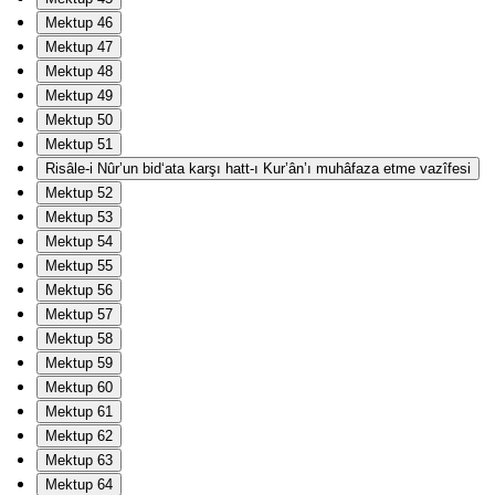
Mektup 46
Mektup 47
Mektup 48
Mektup 49
Mektup 50
Mektup 51
Risâle-i Nûr’un bid‘ata karşı hatt-ı Kur’ân’ı muhâfaza etme vazîfesi
Mektup 52
Mektup 53
Mektup 54
Mektup 55
Mektup 56
Mektup 57
Mektup 58
Mektup 59
Mektup 60
Mektup 61
Mektup 62
Mektup 63
Mektup 64