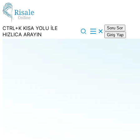
CTRL+K KISA YOLU İLE
Soru Sor
HIZLICA ARAYIN
Giriş Yap