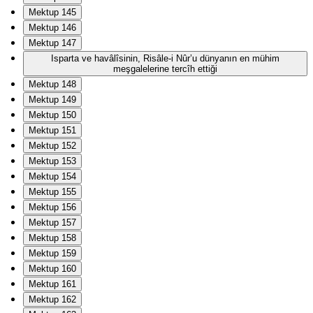
Mektup 145
Mektup 146
Mektup 147
Isparta ve havâlîsinin, Risâle-i Nûr’u dünyanın en mühim
meşgalelerine tercîh ettiği
Mektup 148
Mektup 149
Mektup 150
Mektup 151
Mektup 152
Mektup 153
Mektup 154
Mektup 155
Mektup 156
Mektup 157
Mektup 158
Mektup 159
Mektup 160
Mektup 161
Mektup 162