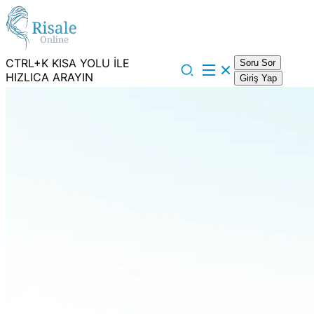
CTRL+K KISA YOLU İLE
Soru Sor
HIZLICA ARAYIN
Giriş Yap