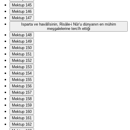
Mektup 145
Mektup 146
Mektup 147
Isparta ve havâlîsinin, Risâle-i Nûr’u dünyanın en mühim
meşgalelerine tercîh ettiği
Mektup 148
Mektup 149
Mektup 150
Mektup 151
Mektup 152
Mektup 153
Mektup 154
Mektup 155
Mektup 156
Mektup 157
Mektup 158
Mektup 159
Mektup 160
Mektup 161
Mektup 162