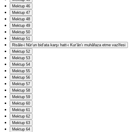
Mektup 46
Mektup 47
Mektup 48
Mektup 49
Mektup 50
Mektup 51
Risâle-i Nûr’un bid‘ata karşı hatt-ı Kur’ân’ı muhâfaza etme vazîfesi
Mektup 52
Mektup 53
Mektup 54
Mektup 55
Mektup 56
Mektup 57
Mektup 58
Mektup 59
Mektup 60
Mektup 61
Mektup 62
Mektup 63
Mektup 64