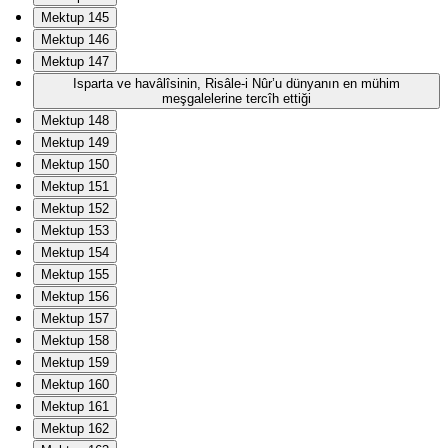
Mektup 145
Mektup 146
Mektup 147
Isparta ve havâlîsinin, Risâle-i Nûr’u dünyanın en mühim
meşgalelerine tercîh ettiği
Mektup 148
Mektup 149
Mektup 150
Mektup 151
Mektup 152
Mektup 153
Mektup 154
Mektup 155
Mektup 156
Mektup 157
Mektup 158
Mektup 159
Mektup 160
Mektup 161
Mektup 162