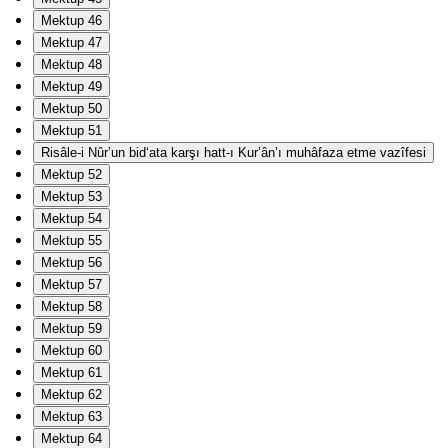
Mektup 46
Mektup 47
Mektup 48
Mektup 49
Mektup 50
Mektup 51
Risâle-i Nûr’un bid‘ata karşı hatt-ı Kur’ân’ı muhâfaza etme vazîfesi
Mektup 52
Mektup 53
Mektup 54
Mektup 55
Mektup 56
Mektup 57
Mektup 58
Mektup 59
Mektup 60
Mektup 61
Mektup 62
Mektup 63
Mektup 64