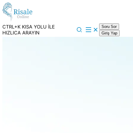
CTRL+K KISA YOLU İLE
Soru Sor
HIZLICA ARAYIN
Giriş Yap