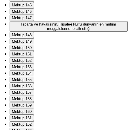
Mektup 145
Mektup 146
Mektup 147
Isparta ve havâlîsinin, Risâle-i Nûr’u dünyanın en mühim
meşgalelerine tercîh ettiği
Mektup 148
Mektup 149
Mektup 150
Mektup 151
Mektup 152
Mektup 153
Mektup 154
Mektup 155
Mektup 156
Mektup 157
Mektup 158
Mektup 159
Mektup 160
Mektup 161
Mektup 162