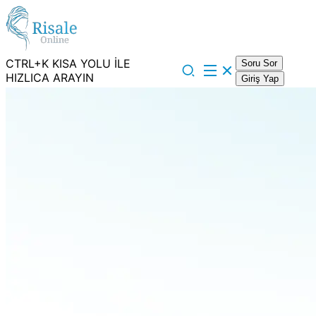
CTRL+K KISA YOLU İLE
Soru Sor
HIZLICA ARAYIN
Giriş Yap