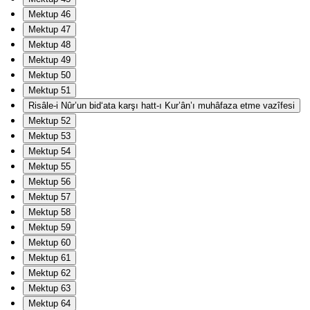
Mektup 46
Mektup 47
Mektup 48
Mektup 49
Mektup 50
Mektup 51
Risâle-i Nûr’un bid‘ata karşı hatt-ı Kur’ân’ı muhâfaza etme vazîfesi
Mektup 52
Mektup 53
Mektup 54
Mektup 55
Mektup 56
Mektup 57
Mektup 58
Mektup 59
Mektup 60
Mektup 61
Mektup 62
Mektup 63
Mektup 64