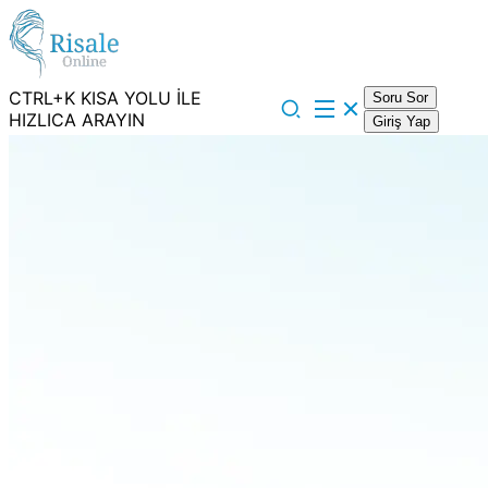
CTRL+K KISA YOLU İLE
Soru Sor
HIZLICA ARAYIN
Giriş Yap