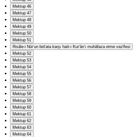
Mektup 46
Mektup 47
Mektup 48
Mektup 49
Mektup 50
Mektup 51
Risâle-i Nûr’un bid‘ata karşı hatt-ı Kur’ân’ı muhâfaza etme vazîfesi
Mektup 52
Mektup 53
Mektup 54
Mektup 55
Mektup 56
Mektup 57
Mektup 58
Mektup 59
Mektup 60
Mektup 61
Mektup 62
Mektup 63
Mektup 64