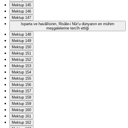
Mektup 145
Mektup 146
Mektup 147
Isparta ve havâlîsinin, Risâle-i Nûr’u dünyanın en mühim
meşgalelerine tercîh ettiği
Mektup 148
Mektup 149
Mektup 150
Mektup 151
Mektup 152
Mektup 153
Mektup 154
Mektup 155
Mektup 156
Mektup 157
Mektup 158
Mektup 159
Mektup 160
Mektup 161
Mektup 162