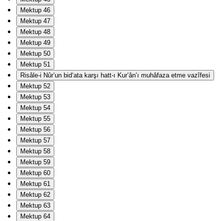
Mektup 46
Mektup 47
Mektup 48
Mektup 49
Mektup 50
Mektup 51
Risâle-i Nûr’un bid‘ata karşı hatt-ı Kur’ân’ı muhâfaza etme vazîfesi
Mektup 52
Mektup 53
Mektup 54
Mektup 55
Mektup 56
Mektup 57
Mektup 58
Mektup 59
Mektup 60
Mektup 61
Mektup 62
Mektup 63
Mektup 64