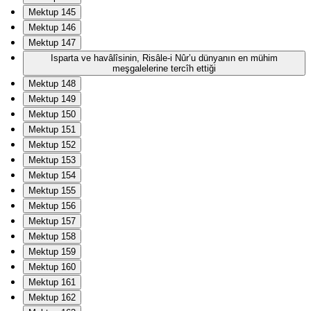
Mektup 145
Mektup 146
Mektup 147
Isparta ve havâlîsinin, Risâle-i Nûr’u dünyanın en mühim
meşgalelerine tercîh ettiği
Mektup 148
Mektup 149
Mektup 150
Mektup 151
Mektup 152
Mektup 153
Mektup 154
Mektup 155
Mektup 156
Mektup 157
Mektup 158
Mektup 159
Mektup 160
Mektup 161
Mektup 162