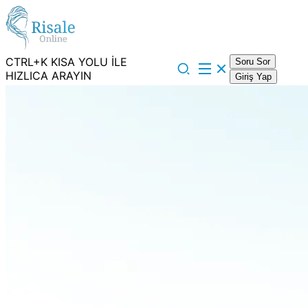
CTRL+K KISA YOLU İLE
Soru Sor
HIZLICA ARAYIN
Giriş Yap