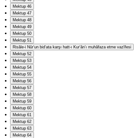
Mektup 46
Mektup 47
Mektup 48
Mektup 49
Mektup 50
Mektup 51
Risâle-i Nûr’un bid‘ata karşı hatt-ı Kur’ân’ı muhâfaza etme vazîfesi
Mektup 52
Mektup 53
Mektup 54
Mektup 55
Mektup 56
Mektup 57
Mektup 58
Mektup 59
Mektup 60
Mektup 61
Mektup 62
Mektup 63
Mektup 64