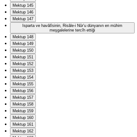
Mektup 145
Mektup 146
Mektup 147
Isparta ve havâlîsinin, Risâle-i Nûr’u dünyanın en mühim
meşgalelerine tercîh ettiği
Mektup 148
Mektup 149
Mektup 150
Mektup 151
Mektup 152
Mektup 153
Mektup 154
Mektup 155
Mektup 156
Mektup 157
Mektup 158
Mektup 159
Mektup 160
Mektup 161
Mektup 162