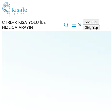
CTRL+K KISA YOLU İLE
Soru Sor
HIZLICA ARAYIN
Giriş Yap