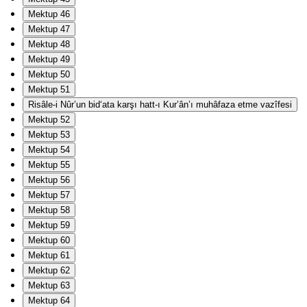
Mektup 46
Mektup 47
Mektup 48
Mektup 49
Mektup 50
Mektup 51
Risâle-i Nûr’un bid‘ata karşı hatt-ı Kur’ân’ı muhâfaza etme vazîfesi
Mektup 52
Mektup 53
Mektup 54
Mektup 55
Mektup 56
Mektup 57
Mektup 58
Mektup 59
Mektup 60
Mektup 61
Mektup 62
Mektup 63
Mektup 64