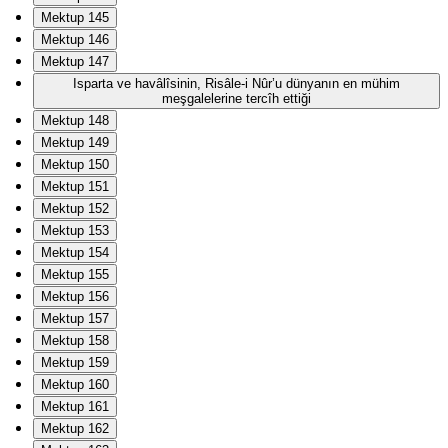
Mektup 145
Mektup 146
Mektup 147
Isparta ve havâlîsinin, Risâle-i Nûr’u dünyanın en mühim
meşgalelerine tercîh ettiği
Mektup 148
Mektup 149
Mektup 150
Mektup 151
Mektup 152
Mektup 153
Mektup 154
Mektup 155
Mektup 156
Mektup 157
Mektup 158
Mektup 159
Mektup 160
Mektup 161
Mektup 162