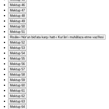
Mektup 46
Mektup 47
Mektup 48
Mektup 49
Mektup 50
Mektup 51
Risâle-i Nûr’un bid‘ata karşı hatt-ı Kur’ân’ı muhâfaza etme vazîfesi
Mektup 52
Mektup 53
Mektup 54
Mektup 55
Mektup 56
Mektup 57
Mektup 58
Mektup 59
Mektup 60
Mektup 61
Mektup 62
Mektup 63
Mektup 64