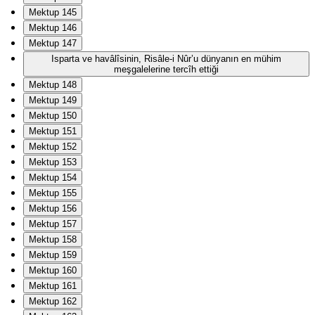
Mektup 145
Mektup 146
Mektup 147
Isparta ve havâlîsinin, Risâle-i Nûr’u dünyanın en mühim
meşgalelerine tercîh ettiği
Mektup 148
Mektup 149
Mektup 150
Mektup 151
Mektup 152
Mektup 153
Mektup 154
Mektup 155
Mektup 156
Mektup 157
Mektup 158
Mektup 159
Mektup 160
Mektup 161
Mektup 162