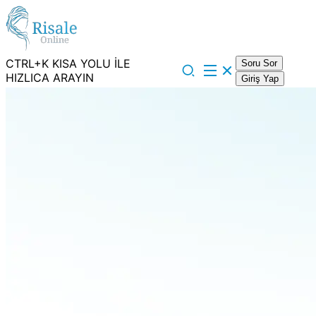
CTRL+K KISA YOLU İLE
Soru Sor
HIZLICA ARAYIN
Giriş Yap