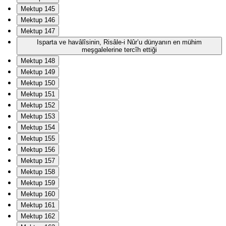
Mektup 145
Mektup 146
Mektup 147
Isparta ve havâlîsinin, Risâle-i Nûr’u dünyanın en mühim
meşgalelerine tercîh ettiği
Mektup 148
Mektup 149
Mektup 150
Mektup 151
Mektup 152
Mektup 153
Mektup 154
Mektup 155
Mektup 156
Mektup 157
Mektup 158
Mektup 159
Mektup 160
Mektup 161
Mektup 162