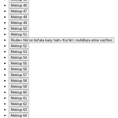
Mektup 46
Mektup 47
Mektup 48
Mektup 49
Mektup 50
Mektup 51
Risâle-i Nûr’un bid‘ata karşı hatt-ı Kur’ân’ı muhâfaza etme vazîfesi
Mektup 52
Mektup 53
Mektup 54
Mektup 55
Mektup 56
Mektup 57
Mektup 58
Mektup 59
Mektup 60
Mektup 61
Mektup 62
Mektup 63
Mektup 64