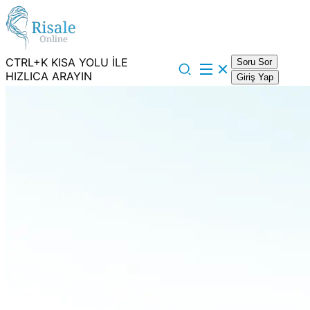
CTRL+K KISA YOLU İLE
Soru Sor
HIZLICA ARAYIN
Giriş Yap