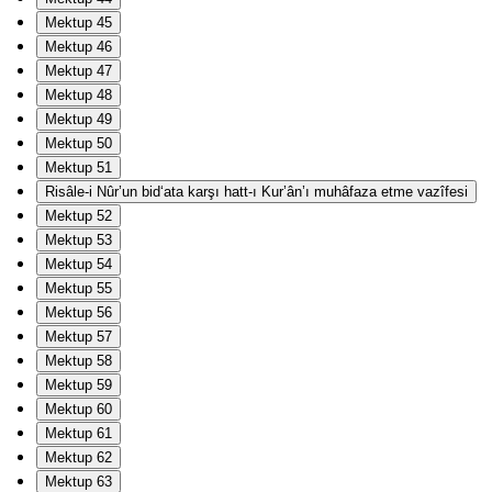
Mektup 45
Mektup 46
Mektup 47
Mektup 48
Mektup 49
Mektup 50
Mektup 51
Risâle-i Nûr’un bid‘ata karşı hatt-ı Kur’ân’ı muhâfaza etme vazîfesi
Mektup 52
Mektup 53
Mektup 54
Mektup 55
Mektup 56
Mektup 57
Mektup 58
Mektup 59
Mektup 60
Mektup 61
Mektup 62
Mektup 63