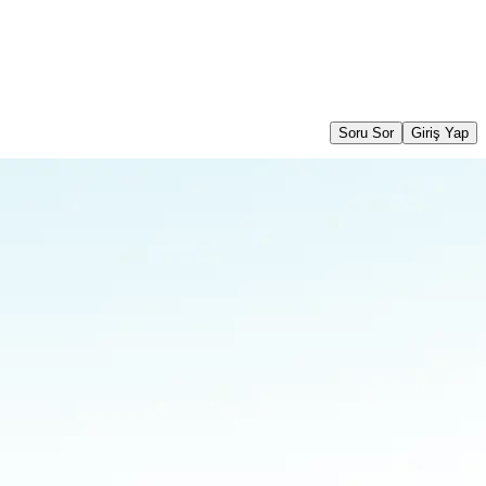
Soru Sor
Giriş Yap