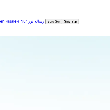
şen
Risale-i Nur
رساله نور
Soru Sor
Giriş Yap