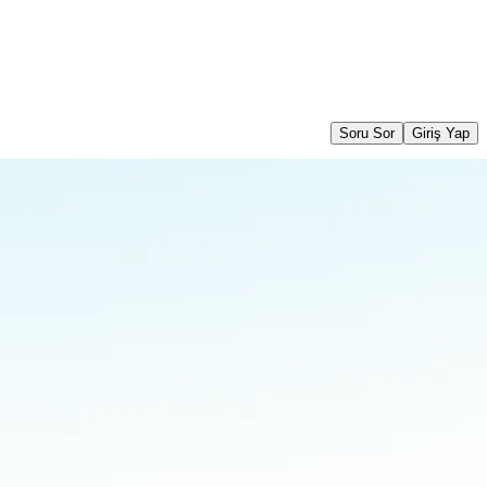
Soru Sor
Giriş Yap