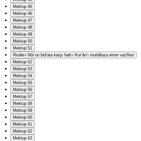
Mektup 45
Mektup 46
Mektup 47
Mektup 48
Mektup 49
Mektup 50
Mektup 51
Risâle-i Nûr’un bid‘ata karşı hatt-ı Kur’ân’ı muhâfaza etme vazîfesi
Mektup 52
Mektup 53
Mektup 54
Mektup 55
Mektup 56
Mektup 57
Mektup 58
Mektup 59
Mektup 60
Mektup 61
Mektup 62
Mektup 63