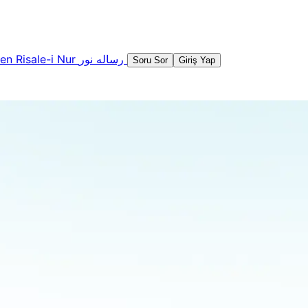
şen
Risale-i Nur
رساله نور
Soru Sor
Giriş Yap