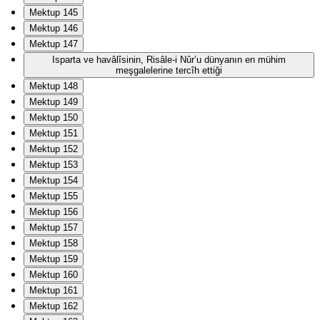
Mektup 145
Mektup 146
Mektup 147
Isparta ve havâlîsinin, Risâle-i Nûr’u dünyanın en mühim
meşgalelerine tercîh ettiği
Mektup 148
Mektup 149
Mektup 150
Mektup 151
Mektup 152
Mektup 153
Mektup 154
Mektup 155
Mektup 156
Mektup 157
Mektup 158
Mektup 159
Mektup 160
Mektup 161
Mektup 162