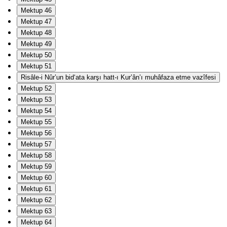
Mektup 46
Mektup 47
Mektup 48
Mektup 49
Mektup 50
Mektup 51
Risâle-i Nûr’un bid‘ata karşı hatt-ı Kur’ân’ı muhâfaza etme vazîfesi
Mektup 52
Mektup 53
Mektup 54
Mektup 55
Mektup 56
Mektup 57
Mektup 58
Mektup 59
Mektup 60
Mektup 61
Mektup 62
Mektup 63
Mektup 64