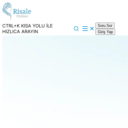
CTRL+K KISA YOLU İLE
Soru Sor
HIZLICA ARAYIN
Giriş Yap