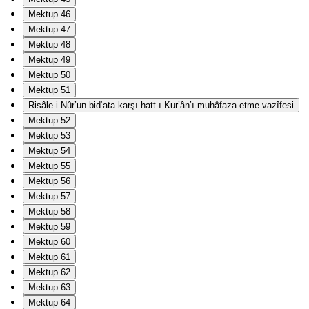
Mektup 46
Mektup 47
Mektup 48
Mektup 49
Mektup 50
Mektup 51
Risâle-i Nûr’un bid‘ata karşı hatt-ı Kur’ân’ı muhâfaza etme vazîfesi
Mektup 52
Mektup 53
Mektup 54
Mektup 55
Mektup 56
Mektup 57
Mektup 58
Mektup 59
Mektup 60
Mektup 61
Mektup 62
Mektup 63
Mektup 64