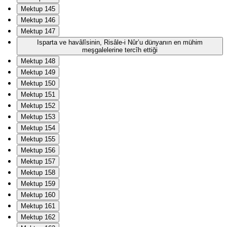
Mektup 145
Mektup 146
Mektup 147
Isparta ve havâlîsinin, Risâle-i Nûr’u dünyanın en mühim
meşgalelerine tercîh ettiği
Mektup 148
Mektup 149
Mektup 150
Mektup 151
Mektup 152
Mektup 153
Mektup 154
Mektup 155
Mektup 156
Mektup 157
Mektup 158
Mektup 159
Mektup 160
Mektup 161
Mektup 162