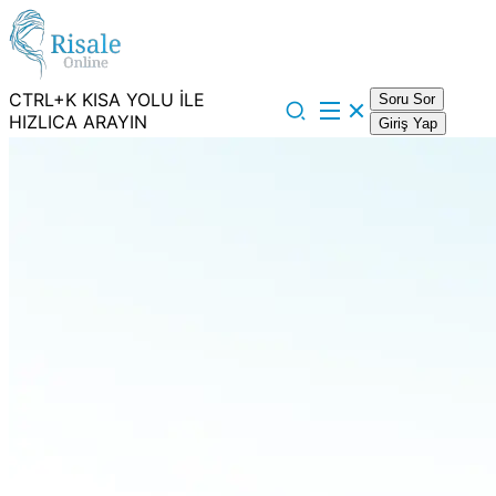
CTRL+K KISA YOLU İLE
Soru Sor
HIZLICA ARAYIN
Giriş Yap