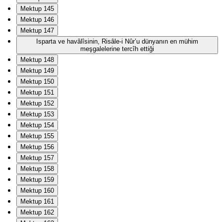
Mektup 145
Mektup 146
Mektup 147
Isparta ve havâlîsinin, Risâle-i Nûr’u dünyanın en mühim
meşgalelerine tercîh ettiği
Mektup 148
Mektup 149
Mektup 150
Mektup 151
Mektup 152
Mektup 153
Mektup 154
Mektup 155
Mektup 156
Mektup 157
Mektup 158
Mektup 159
Mektup 160
Mektup 161
Mektup 162