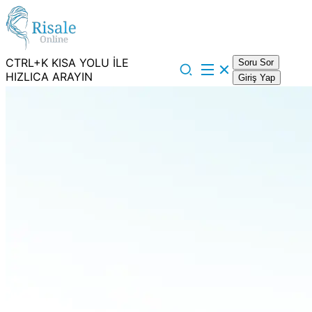
CTRL+K KISA YOLU İLE
Soru Sor
HIZLICA ARAYIN
Giriş Yap