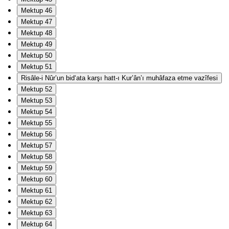
Mektup 46
Mektup 47
Mektup 48
Mektup 49
Mektup 50
Mektup 51
Risâle-i Nûr’un bid‘ata karşı hatt-ı Kur’ân’ı muhâfaza etme vazîfesi
Mektup 52
Mektup 53
Mektup 54
Mektup 55
Mektup 56
Mektup 57
Mektup 58
Mektup 59
Mektup 60
Mektup 61
Mektup 62
Mektup 63
Mektup 64