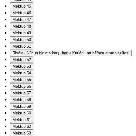
Mektup 45
Mektup 46
Mektup 47
Mektup 48
Mektup 49
Mektup 50
Mektup 51
Risâle-i Nûr’un bid‘ata karşı hatt-ı Kur’ân’ı muhâfaza etme vazîfesi
Mektup 52
Mektup 53
Mektup 54
Mektup 55
Mektup 56
Mektup 57
Mektup 58
Mektup 59
Mektup 60
Mektup 61
Mektup 62
Mektup 63