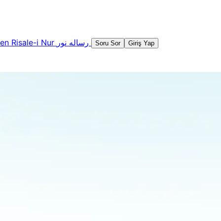
şen
Risale-i Nur
رساله نور
Soru Sor
Giriş Yap