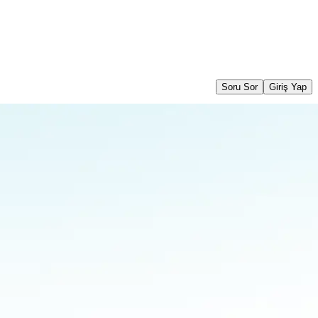
Soru Sor
Giriş Yap