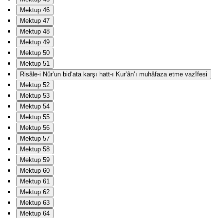
Mektup 46
Mektup 47
Mektup 48
Mektup 49
Mektup 50
Mektup 51
Risâle-i Nûr’un bid‘ata karşı hatt-ı Kur’ân’ı muhâfaza etme vazîfesi
Mektup 52
Mektup 53
Mektup 54
Mektup 55
Mektup 56
Mektup 57
Mektup 58
Mektup 59
Mektup 60
Mektup 61
Mektup 62
Mektup 63
Mektup 64