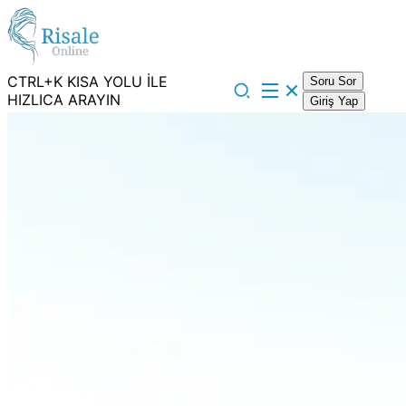
CTRL+K KISA YOLU İLE
Soru Sor
HIZLICA ARAYIN
Giriş Yap