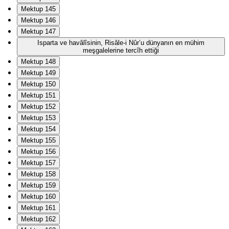
Mektup 145
Mektup 146
Mektup 147
Isparta ve havâlîsinin, Risâle-i Nûr’u dünyanın en mühim
meşgalelerine tercîh ettiği
Mektup 148
Mektup 149
Mektup 150
Mektup 151
Mektup 152
Mektup 153
Mektup 154
Mektup 155
Mektup 156
Mektup 157
Mektup 158
Mektup 159
Mektup 160
Mektup 161
Mektup 162