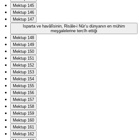
Mektup 145
Mektup 146
Mektup 147
Isparta ve havâlîsinin, Risâle-i Nûr’u dünyanın en mühim
meşgalelerine tercîh ettiği
Mektup 148
Mektup 149
Mektup 150
Mektup 151
Mektup 152
Mektup 153
Mektup 154
Mektup 155
Mektup 156
Mektup 157
Mektup 158
Mektup 159
Mektup 160
Mektup 161
Mektup 162