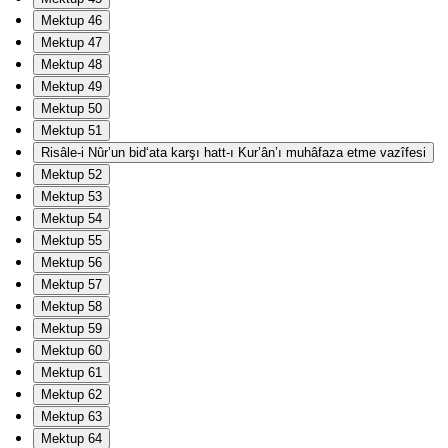
Mektup 46
Mektup 47
Mektup 48
Mektup 49
Mektup 50
Mektup 51
Risâle-i Nûr’un bid‘ata karşı hatt-ı Kur’ân’ı muhâfaza etme vazîfesi
Mektup 52
Mektup 53
Mektup 54
Mektup 55
Mektup 56
Mektup 57
Mektup 58
Mektup 59
Mektup 60
Mektup 61
Mektup 62
Mektup 63
Mektup 64