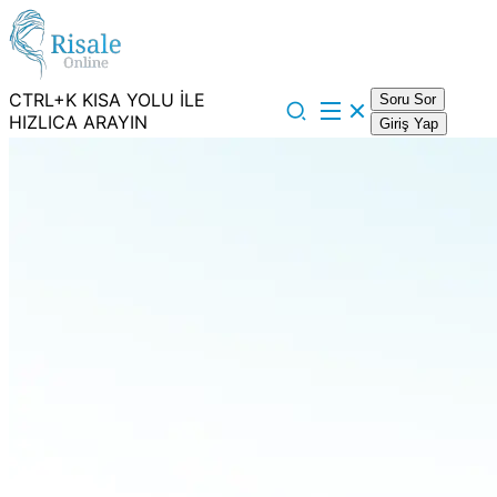
CTRL+K KISA YOLU İLE
Soru Sor
HIZLICA ARAYIN
Giriş Yap