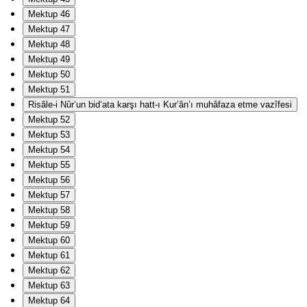
Mektup 46
Mektup 47
Mektup 48
Mektup 49
Mektup 50
Mektup 51
Risâle-i Nûr’un bid‘ata karşı hatt-ı Kur’ân’ı muhâfaza etme vazîfesi
Mektup 52
Mektup 53
Mektup 54
Mektup 55
Mektup 56
Mektup 57
Mektup 58
Mektup 59
Mektup 60
Mektup 61
Mektup 62
Mektup 63
Mektup 64