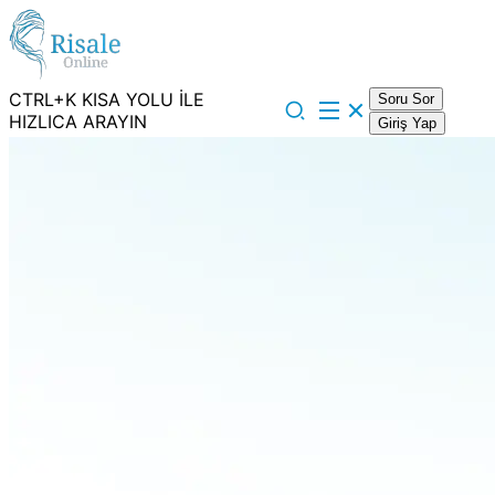
CTRL+K KISA YOLU İLE
Soru Sor
HIZLICA ARAYIN
Giriş Yap