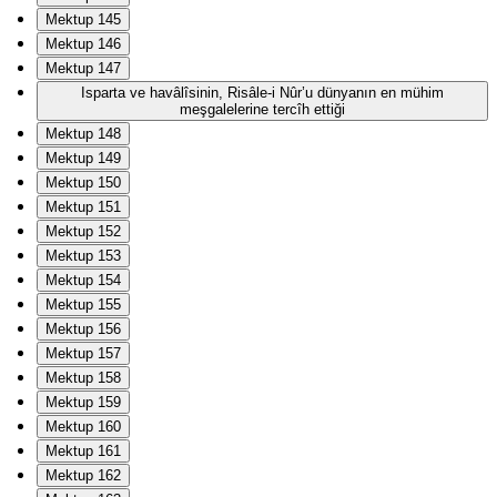
Mektup 145
Mektup 146
Mektup 147
Isparta ve havâlîsinin, Risâle-i Nûr’u dünyanın en mühim
meşgalelerine tercîh ettiği
Mektup 148
Mektup 149
Mektup 150
Mektup 151
Mektup 152
Mektup 153
Mektup 154
Mektup 155
Mektup 156
Mektup 157
Mektup 158
Mektup 159
Mektup 160
Mektup 161
Mektup 162