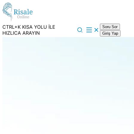
CTRL+K KISA YOLU İLE
Soru Sor
HIZLICA ARAYIN
Giriş Yap