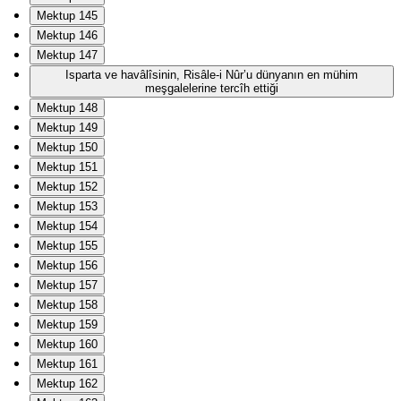
Mektup 145
Mektup 146
Mektup 147
Isparta ve havâlîsinin, Risâle-i Nûr’u dünyanın en mühim
meşgalelerine tercîh ettiği
Mektup 148
Mektup 149
Mektup 150
Mektup 151
Mektup 152
Mektup 153
Mektup 154
Mektup 155
Mektup 156
Mektup 157
Mektup 158
Mektup 159
Mektup 160
Mektup 161
Mektup 162