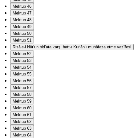
Mektup 46
Mektup 47
Mektup 48
Mektup 49
Mektup 50
Mektup 51
Risâle-i Nûr’un bid‘ata karşı hatt-ı Kur’ân’ı muhâfaza etme vazîfesi
Mektup 52
Mektup 53
Mektup 54
Mektup 55
Mektup 56
Mektup 57
Mektup 58
Mektup 59
Mektup 60
Mektup 61
Mektup 62
Mektup 63
Mektup 64