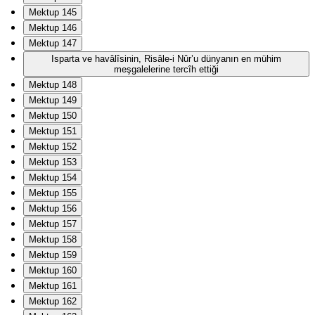
Mektup 145
Mektup 146
Mektup 147
Isparta ve havâlîsinin, Risâle-i Nûr’u dünyanın en mühim
meşgalelerine tercîh ettiği
Mektup 148
Mektup 149
Mektup 150
Mektup 151
Mektup 152
Mektup 153
Mektup 154
Mektup 155
Mektup 156
Mektup 157
Mektup 158
Mektup 159
Mektup 160
Mektup 161
Mektup 162