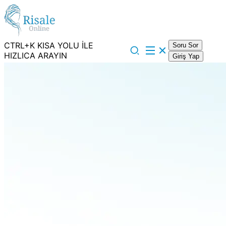
CTRL+K KISA YOLU İLE
Soru Sor
HIZLICA ARAYIN
Giriş Yap