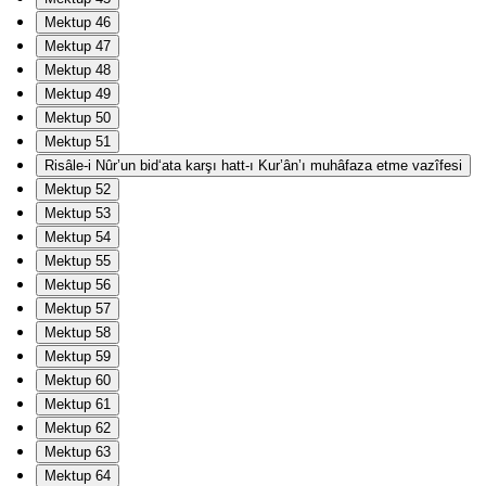
Mektup 46
Mektup 47
Mektup 48
Mektup 49
Mektup 50
Mektup 51
Risâle-i Nûr’un bid‘ata karşı hatt-ı Kur’ân’ı muhâfaza etme vazîfesi
Mektup 52
Mektup 53
Mektup 54
Mektup 55
Mektup 56
Mektup 57
Mektup 58
Mektup 59
Mektup 60
Mektup 61
Mektup 62
Mektup 63
Mektup 64