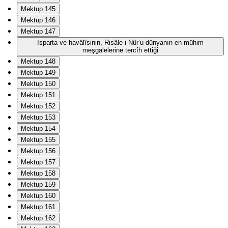
Mektup 145
Mektup 146
Mektup 147
Isparta ve havâlîsinin, Risâle-i Nûr’u dünyanın en mühim
meşgalelerine tercîh ettiği
Mektup 148
Mektup 149
Mektup 150
Mektup 151
Mektup 152
Mektup 153
Mektup 154
Mektup 155
Mektup 156
Mektup 157
Mektup 158
Mektup 159
Mektup 160
Mektup 161
Mektup 162