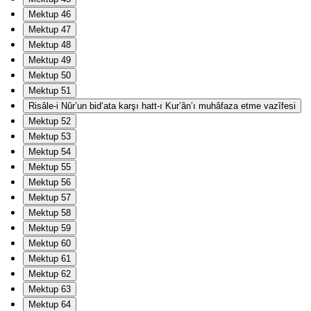
Mektup 46
Mektup 47
Mektup 48
Mektup 49
Mektup 50
Mektup 51
Risâle-i Nûr’un bid‘ata karşı hatt-ı Kur’ân’ı muhâfaza etme vazîfesi
Mektup 52
Mektup 53
Mektup 54
Mektup 55
Mektup 56
Mektup 57
Mektup 58
Mektup 59
Mektup 60
Mektup 61
Mektup 62
Mektup 63
Mektup 64