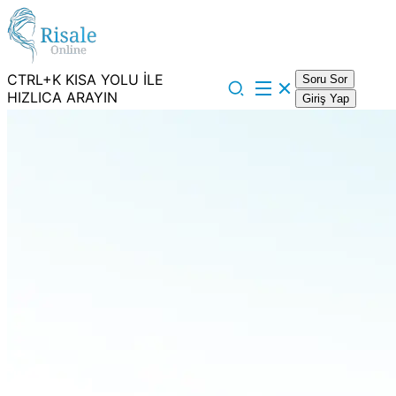
CTRL+K KISA YOLU İLE
Soru Sor
HIZLICA ARAYIN
Giriş Yap