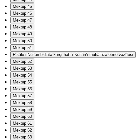
Mektup 45
Mektup 46
Mektup 47
Mektup 48
Mektup 49
Mektup 50
Mektup 51
Risâle-i Nûr’un bid‘ata karşı hatt-ı Kur’ân’ı muhâfaza etme vazîfesi
Mektup 52
Mektup 53
Mektup 54
Mektup 55
Mektup 56
Mektup 57
Mektup 58
Mektup 59
Mektup 60
Mektup 61
Mektup 62
Mektup 63