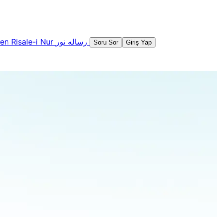
şen
Risale-i Nur
رساله نور
Soru Sor
Giriş Yap