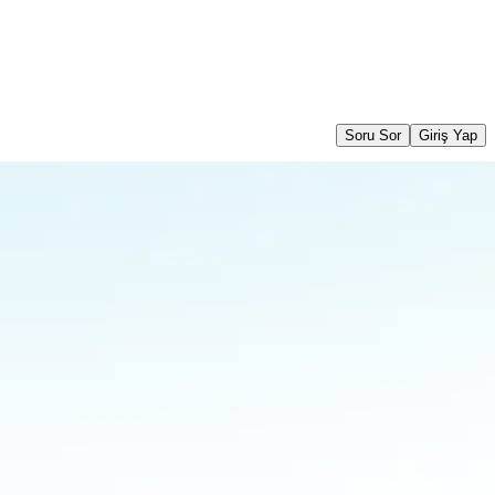
Soru Sor
Giriş Yap