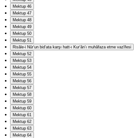
Mektup 46
Mektup 47
Mektup 48
Mektup 49
Mektup 50
Mektup 51
Risâle-i Nûr’un bid‘ata karşı hatt-ı Kur’ân’ı muhâfaza etme vazîfesi
Mektup 52
Mektup 53
Mektup 54
Mektup 55
Mektup 56
Mektup 57
Mektup 58
Mektup 59
Mektup 60
Mektup 61
Mektup 62
Mektup 63
Mektup 64