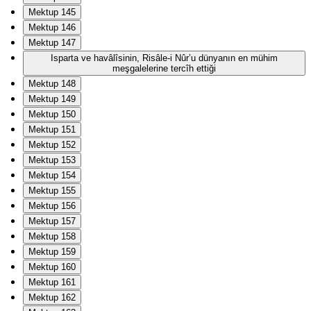
Mektup 145
Mektup 146
Mektup 147
Isparta ve havâlîsinin, Risâle-i Nûr’u dünyanın en mühim
meşgalelerine tercîh ettiği
Mektup 148
Mektup 149
Mektup 150
Mektup 151
Mektup 152
Mektup 153
Mektup 154
Mektup 155
Mektup 156
Mektup 157
Mektup 158
Mektup 159
Mektup 160
Mektup 161
Mektup 162