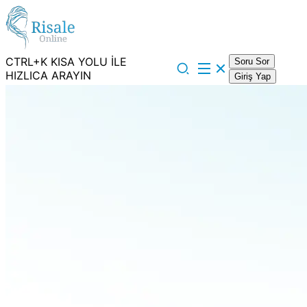
CTRL+K KISA YOLU İLE
Soru Sor
HIZLICA ARAYIN
Giriş Yap