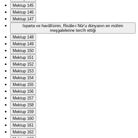
Mektup 145
Mektup 146
Mektup 147
Isparta ve havâlîsinin, Risâle-i Nûr’u dünyanın en mühim
meşgalelerine tercîh ettiği
Mektup 148
Mektup 149
Mektup 150
Mektup 151
Mektup 152
Mektup 153
Mektup 154
Mektup 155
Mektup 156
Mektup 157
Mektup 158
Mektup 159
Mektup 160
Mektup 161
Mektup 162