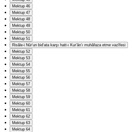
Mektup 46
Mektup 47
Mektup 48
Mektup 49
Mektup 50
Mektup 51
Risâle-i Nûr’un bid‘ata karşı hatt-ı Kur’ân’ı muhâfaza etme vazîfesi
Mektup 52
Mektup 53
Mektup 54
Mektup 55
Mektup 56
Mektup 57
Mektup 58
Mektup 59
Mektup 60
Mektup 61
Mektup 62
Mektup 63
Mektup 64