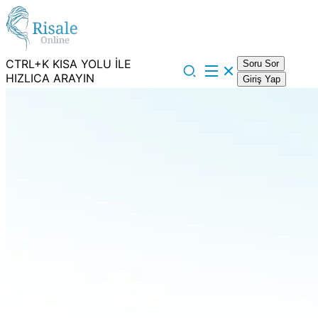
CTRL+K KISA YOLU İLE
Soru Sor
HIZLICA ARAYIN
Giriş Yap