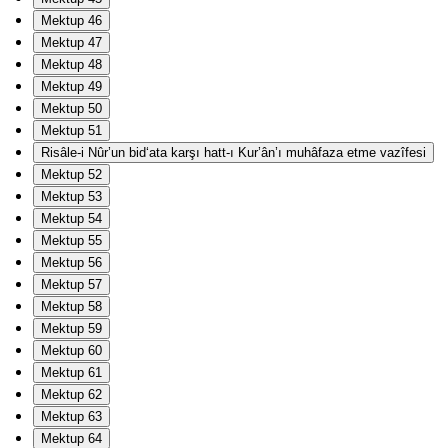
Mektup 46
Mektup 47
Mektup 48
Mektup 49
Mektup 50
Mektup 51
Risâle-i Nûr’un bid‘ata karşı hatt-ı Kur’ân’ı muhâfaza etme vazîfesi
Mektup 52
Mektup 53
Mektup 54
Mektup 55
Mektup 56
Mektup 57
Mektup 58
Mektup 59
Mektup 60
Mektup 61
Mektup 62
Mektup 63
Mektup 64