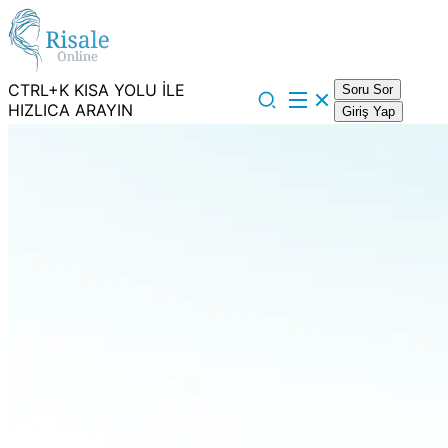
CTRL+K KISA YOLU İLE
Soru Sor
HIZLICA ARAYIN
Giriş Yap