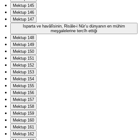
Mektup 145
Mektup 146
Mektup 147
Isparta ve havâlîsinin, Risâle-i Nûr’u dünyanın en mühim
meşgalelerine tercîh ettiği
Mektup 148
Mektup 149
Mektup 150
Mektup 151
Mektup 152
Mektup 153
Mektup 154
Mektup 155
Mektup 156
Mektup 157
Mektup 158
Mektup 159
Mektup 160
Mektup 161
Mektup 162