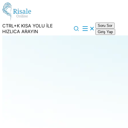
CTRL+K KISA YOLU İLE
Soru Sor
HIZLICA ARAYIN
Giriş Yap