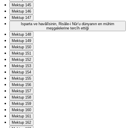
Mektup 145
Mektup 146
Mektup 147
Isparta ve havâlîsinin, Risâle-i Nûr’u dünyanın en mühim
meşgalelerine tercîh ettiği
Mektup 148
Mektup 149
Mektup 150
Mektup 151
Mektup 152
Mektup 153
Mektup 154
Mektup 155
Mektup 156
Mektup 157
Mektup 158
Mektup 159
Mektup 160
Mektup 161
Mektup 162