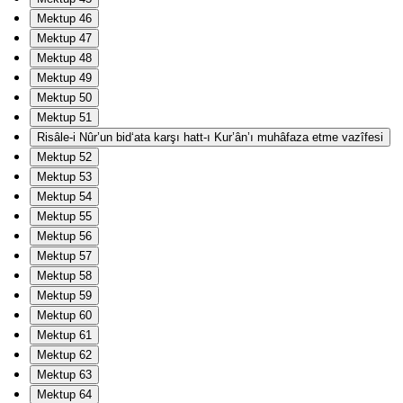
Mektup 46
Mektup 47
Mektup 48
Mektup 49
Mektup 50
Mektup 51
Risâle-i Nûr’un bid‘ata karşı hatt-ı Kur’ân’ı muhâfaza etme vazîfesi
Mektup 52
Mektup 53
Mektup 54
Mektup 55
Mektup 56
Mektup 57
Mektup 58
Mektup 59
Mektup 60
Mektup 61
Mektup 62
Mektup 63
Mektup 64