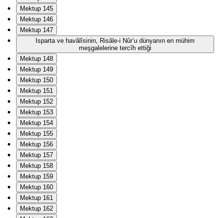
Mektup 145
Mektup 146
Mektup 147
Isparta ve havâlîsinin, Risâle-i Nûr’u dünyanın en mühim
meşgalelerine tercîh ettiği
Mektup 148
Mektup 149
Mektup 150
Mektup 151
Mektup 152
Mektup 153
Mektup 154
Mektup 155
Mektup 156
Mektup 157
Mektup 158
Mektup 159
Mektup 160
Mektup 161
Mektup 162