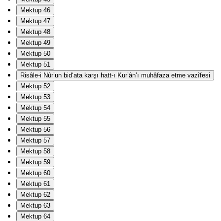
Mektup 46
Mektup 47
Mektup 48
Mektup 49
Mektup 50
Mektup 51
Risâle-i Nûr’un bid‘ata karşı hatt-ı Kur’ân’ı muhâfaza etme vazîfesi
Mektup 52
Mektup 53
Mektup 54
Mektup 55
Mektup 56
Mektup 57
Mektup 58
Mektup 59
Mektup 60
Mektup 61
Mektup 62
Mektup 63
Mektup 64