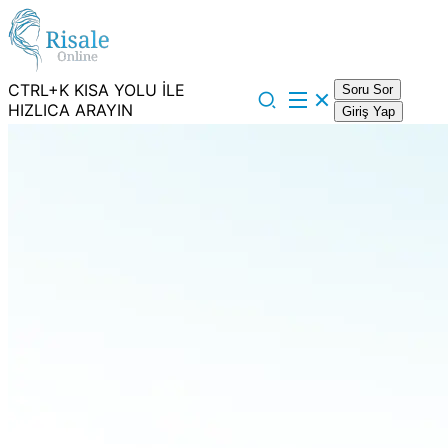
CTRL+K KISA YOLU İLE
Soru Sor
HIZLICA ARAYIN
Giriş Yap