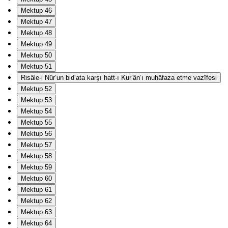
Mektup 46
Mektup 47
Mektup 48
Mektup 49
Mektup 50
Mektup 51
Risâle-i Nûr’un bid‘ata karşı hatt-ı Kur’ân’ı muhâfaza etme vazîfesi
Mektup 52
Mektup 53
Mektup 54
Mektup 55
Mektup 56
Mektup 57
Mektup 58
Mektup 59
Mektup 60
Mektup 61
Mektup 62
Mektup 63
Mektup 64