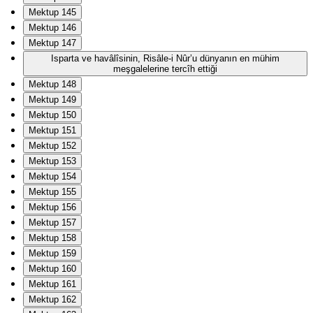
Mektup 145
Mektup 146
Mektup 147
Isparta ve havâlîsinin, Risâle-i Nûr’u dünyanın en mühim
meşgalelerine tercîh ettiği
Mektup 148
Mektup 149
Mektup 150
Mektup 151
Mektup 152
Mektup 153
Mektup 154
Mektup 155
Mektup 156
Mektup 157
Mektup 158
Mektup 159
Mektup 160
Mektup 161
Mektup 162