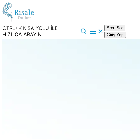
CTRL+K KISA YOLU İLE
Soru Sor
HIZLICA ARAYIN
Giriş Yap