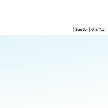
Soru Sor
Giriş Yap