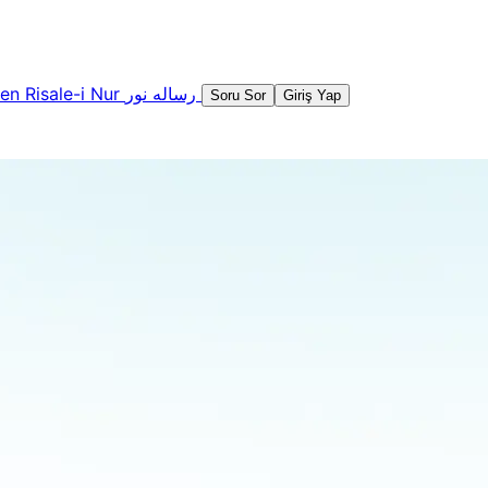
şen
Risale-i Nur
رساله نور
Soru Sor
Giriş Yap