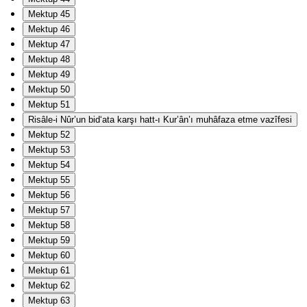
Mektup 45
Mektup 46
Mektup 47
Mektup 48
Mektup 49
Mektup 50
Mektup 51
Risâle-i Nûr’un bid‘ata karşı hatt-ı Kur’ân’ı muhâfaza etme vazîfesi
Mektup 52
Mektup 53
Mektup 54
Mektup 55
Mektup 56
Mektup 57
Mektup 58
Mektup 59
Mektup 60
Mektup 61
Mektup 62
Mektup 63