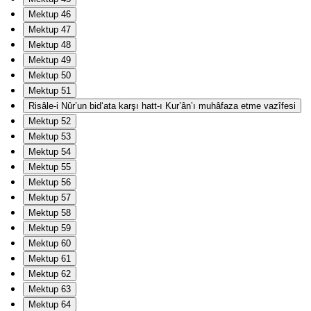
Mektup 46
Mektup 47
Mektup 48
Mektup 49
Mektup 50
Mektup 51
Risâle-i Nûr’un bid‘ata karşı hatt-ı Kur’ân’ı muhâfaza etme vazîfesi
Mektup 52
Mektup 53
Mektup 54
Mektup 55
Mektup 56
Mektup 57
Mektup 58
Mektup 59
Mektup 60
Mektup 61
Mektup 62
Mektup 63
Mektup 64