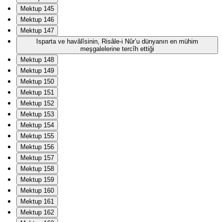
Mektup 145
Mektup 146
Mektup 147
Isparta ve havâlîsinin, Risâle-i Nûr’u dünyanın en mühim
meşgalelerine tercîh ettiği
Mektup 148
Mektup 149
Mektup 150
Mektup 151
Mektup 152
Mektup 153
Mektup 154
Mektup 155
Mektup 156
Mektup 157
Mektup 158
Mektup 159
Mektup 160
Mektup 161
Mektup 162