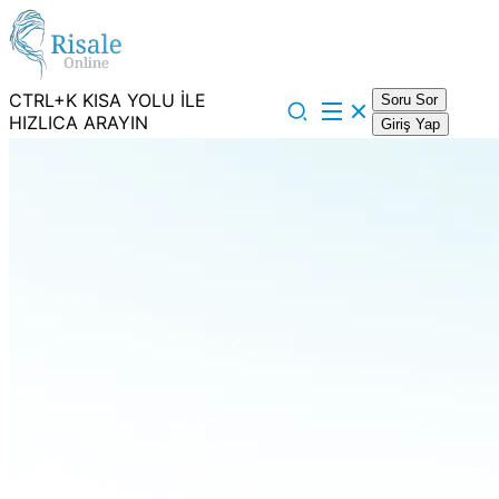
CTRL+K KISA YOLU İLE
Soru Sor
HIZLICA ARAYIN
Giriş Yap